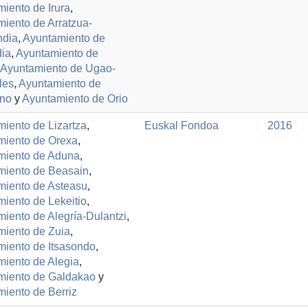
iento de Irura
,
iento de Arratzua-
ndia
,
Ayuntamiento de
dia
,
Ayuntamiento de
Ayuntamiento de Ugao-
les
,
Ayuntamiento de
ano
y
Ayuntamiento de Orio
iento de Lizartza
,
Euskal Fondoa
2016
miento de Orexa
,
miento de Aduna
,
miento de Beasain
,
miento de Asteasu
,
iento de Lekeitio
,
iento de Alegría-Dulantzi
,
miento de Zuia
,
miento de Itsasondo
,
iento de Alegia
,
miento de Galdakao
y
iento de Berriz