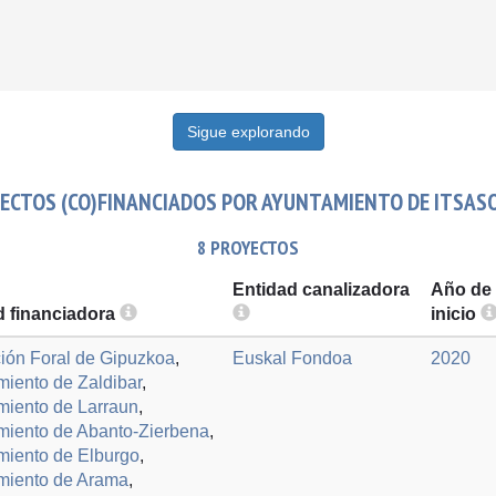
Sigue explorando
ECTOS (CO)FINANCIADOS POR AYUNTAMIENTO DE ITSAS
8 PROYECTOS
Entidad canalizadora
Año de
d financiadora
inicio
ión Foral de Gipuzkoa
,
Euskal Fondoa
2020
iento de Zaldibar
,
miento de Larraun
,
miento de Abanto-Zierbena
,
miento de Elburgo
,
miento de Arama
,