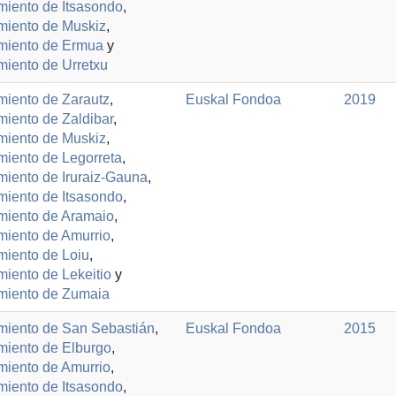
miento de Itsasondo
,
miento de Muskiz
,
miento de Ermua
y
iento de Urretxu
miento de Zarautz
,
Euskal Fondoa
2019
iento de Zaldibar
,
miento de Muskiz
,
iento de Legorreta
,
iento de Iruraiz-Gauna
,
miento de Itsasondo
,
miento de Aramaio
,
miento de Amurrio
,
miento de Loiu
,
iento de Lekeitio
y
miento de Zumaia
miento de San Sebastián
,
Euskal Fondoa
2015
miento de Elburgo
,
miento de Amurrio
,
miento de Itsasondo
,