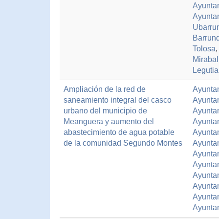
Ayuntam
Ayuntam
Ubarru
Barrun
Tolosa
,
Mirabal
Leguti
Ampliación de la red de
Ayuntam
saneamiento integral del casco
Ayunta
urbano del municipio de
Ayunta
Meanguera y aumento del
Ayunta
abastecimiento de agua potable
Ayunta
de la comunidad Segundo Montes
Ayuntam
Ayuntam
Ayunta
Ayunta
Ayuntam
Ayunta
Ayuntam