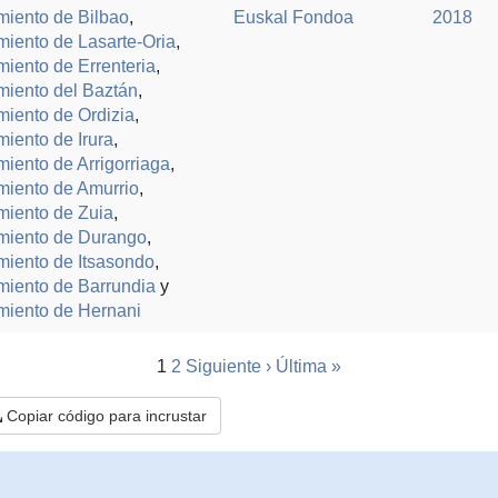
miento de Bilbao
,
Euskal Fondoa
2018
iento de Lasarte-Oria
,
iento de Errenteria
,
miento del Baztán
,
iento de Ordizia
,
iento de Irura
,
iento de Arrigorriaga
,
miento de Amurrio
,
miento de Zuia
,
miento de Durango
,
miento de Itsasondo
,
miento de Barrundia
y
miento de Hernani
1
2
Siguiente ›
Última »
Copiar código para incrustar