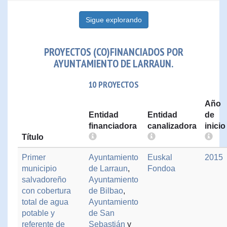
Sigue explorando
PROYECTOS (CO)FINANCIADOS POR
AYUNTAMIENTO DE LARRAUN.
10 PROYECTOS
Año
Entidad
Entidad
de
financiadora
canalizadora
inicio
Título
Primer
Ayuntamiento
Euskal
2015
municipio
de Larraun
,
Fondoa
salvadoreño
Ayuntamiento
con cobertura
de Bilbao
,
total de agua
Ayuntamiento
potable y
de San
referente de
Sebastián
y