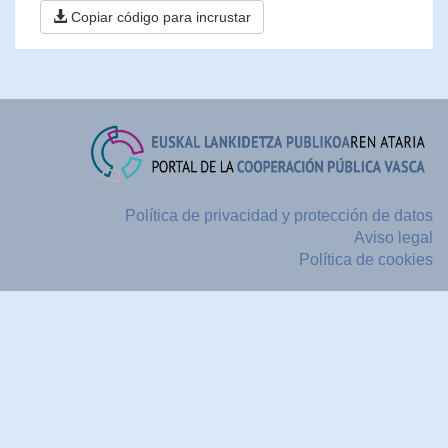
Copiar código para incrustar
Política de privacidad y protección de datos
Aviso legal
Política de cookies