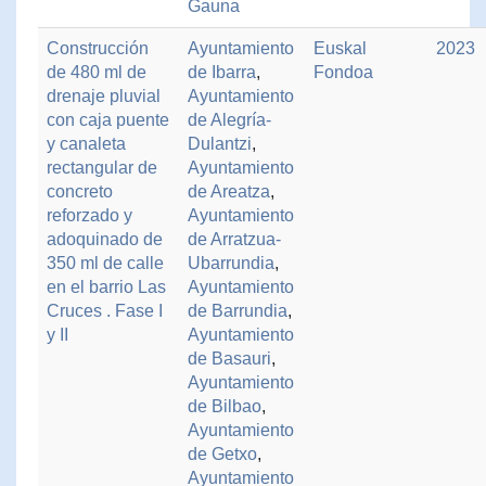
Gauna
Construcción
Ayuntamiento
Euskal
2023
de 480 ml de
de Ibarra
,
Fondoa
drenaje pluvial
Ayuntamiento
con caja puente
de Alegría-
y canaleta
Dulantzi
,
rectangular de
Ayuntamiento
concreto
de Areatza
,
reforzado y
Ayuntamiento
adoquinado de
de Arratzua-
350 ml de calle
Ubarrundia
,
en el barrio Las
Ayuntamiento
Cruces . Fase I
de Barrundia
,
y II
Ayuntamiento
de Basauri
,
Ayuntamiento
de Bilbao
,
Ayuntamiento
de Getxo
,
Ayuntamiento