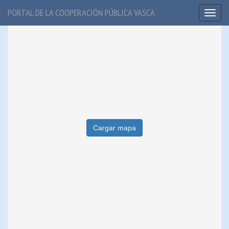
PORTAL DE LA COOPERACIÓN PÚBLICA VASCA
Toggl
naviga
Cargar mapa