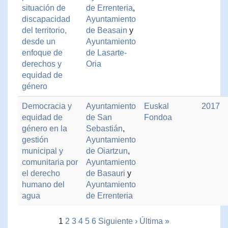
situación de
de Errenteria
,
discapacidad
Ayuntamiento
del territorio,
de Beasain
y
desde un
Ayuntamiento
enfoque de
de Lasarte-
derechos y
Oria
equidad de
género
Democracia y
Ayuntamiento
Euskal
2017
equidad de
de San
Fondoa
género en la
Sebastián
,
gestión
Ayuntamiento
municipal y
de Oiartzun
,
comunitaria por
Ayuntamiento
el derecho
de Basauri
y
humano del
Ayuntamiento
agua
de Errenteria
1
2
3
4
5
6
Siguiente ›
Última »