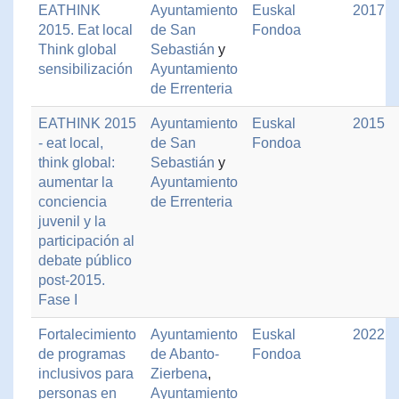
EATHINK
Ayuntamiento
Euskal
2017
2015. Eat local
de San
Fondoa
Think global
Sebastián
y
sensibilización
Ayuntamiento
de Errenteria
EATHINK 2015
Ayuntamiento
Euskal
2015
- eat local,
de San
Fondoa
think global:
Sebastián
y
aumentar la
Ayuntamiento
conciencia
de Errenteria
juvenil y la
participación al
debate público
post-2015.
Fase I
Fortalecimiento
Ayuntamiento
Euskal
2022
de programas
de Abanto-
Fondoa
inclusivos para
Zierbena
,
personas en
Ayuntamiento