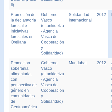
II)
Promoción de
Gobierno
Solidaridad
2012
la declaratoria
Vasco
Internacional
forestal e
(eLankidetza
iniciativas
- Agencia
forestales en
Vasca de
Orellana
Cooperación
y
Solidaridad)
Promocion
Gobierno
Mundubat
2012
soberania
Vasco
alimentaria,
(eLankidetza
con
- Agencia
perspectiva de
Vasca de
género en
Cooperación
comunidades
y
de
Solidaridad)
Centroamérica