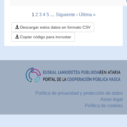
1
2
3
4
5
…
Siguiente ›
Última »
Descargar estos datos en formato CSV
Copiar código para incrustar
Política de privacidad y protección de datos
Aviso legal
Política de cookies