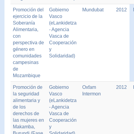
Promoción del
Gobierno
Mundubat
2012
ejercicio de la
Vasco
Soberanía
(eLankidetza
Alimentaria,
- Agencia
con
Vasca de
perspectiva de
Cooperación
género en
y
comunidades
Solidaridad)
campesinas
de
Mozambique
Promoción de
Gobierno
Oxfam
2012
la seguridad
Vasco
Intermon
alimentaria y
(eLankidetza
de los
- Agencia
derechos de
Vasca de
las mujeres en
Cooperación
Makamba,
y
Burundi (Fase
Solidaridad)