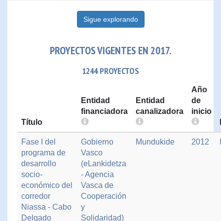
Sigue explorando
PROYECTOS VIGENTES EN 2017.
1244 PROYECTOS
Año
Entidad
Entidad
de
financiadora
canalizadora
inicio
Título
Fase I del
Gobierno
Mundukide
2012
programa de
Vasco
desarrollo
(eLankidetza
socio-
- Agencia
económico del
Vasca de
corredor
Cooperación
Niassa - Cabo
y
Delgado
Solidaridad)