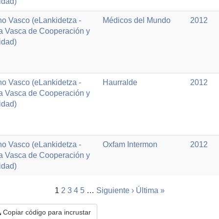
idad)
o Vasco (eLankidetza -
Médicos del Mundo
2012
a Vasca de Cooperación y
idad)
o Vasco (eLankidetza -
Haurralde
2012
a Vasca de Cooperación y
idad)
o Vasco (eLankidetza -
Oxfam Intermon
2012
a Vasca de Cooperación y
idad)
1
2
3
4
5
…
Siguiente ›
Última »
Copiar código para incrustar