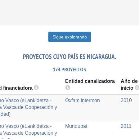
Sigue explorando
PROYECTOS CUYO PAÍS ES NICARAGUA.
174 PROYECTOS
Entidad canalizadora
Año de
d financiadora
inicio
o Vasco (eLankidetza -
Oxfam Intermon
2010
a Vasca de Cooperación y
idad)
o Vasco (eLankidetza -
Mundubat
2011
a Vasca de Cooperación y