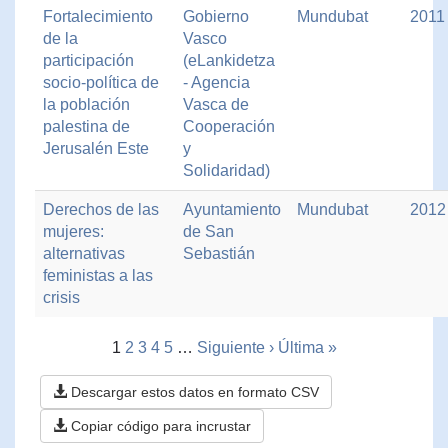
Fortalecimiento
Gobierno
Mundubat
2011
de la
Vasco
participación
(eLankidetza
socio-política de
- Agencia
la población
Vasca de
palestina de
Cooperación
Jerusalén Este
y
Solidaridad)
Derechos de las
Ayuntamiento
Mundubat
2012
mujeres:
de San
alternativas
Sebastián
feministas a las
crisis
1
2
3
4
5
…
Siguiente ›
Última »
Descargar estos datos en formato CSV
Copiar código para incrustar