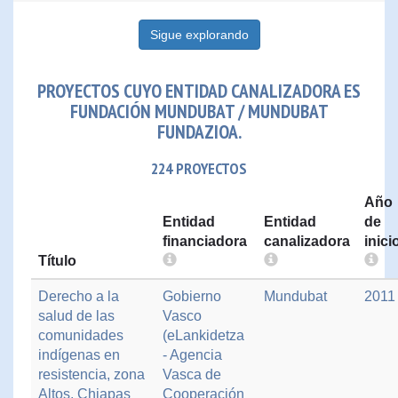
Sigue explorando
PROYECTOS CUYO ENTIDAD CANALIZADORA ES
FUNDACIÓN MUNDUBAT / MUNDUBAT
FUNDAZIOA.
224 PROYECTOS
Año
Entidad
Entidad
de
financiadora
canalizadora
inici
Título
Derecho a la
Gobierno
Mundubat
2011
salud de las
Vasco
comunidades
(eLankidetza
indígenas en
- Agencia
resistencia, zona
Vasca de
Altos, Chiapas
Cooperación