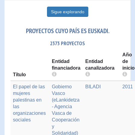
Sigue explorando
PROYECTOS CUYO PAÍS ES EUSKADI.
2373 PROYECTOS
Año
Entidad
Entidad
de
financiadora
canalizadora
inicio
Título
El papel de las
Gobierno
BILADI
2011
mujeres
Vasco
palestinas en
(eLankidetza
las
- Agencia
organizaciones
Vasca de
sociales
Cooperación
y
Solidaridad)