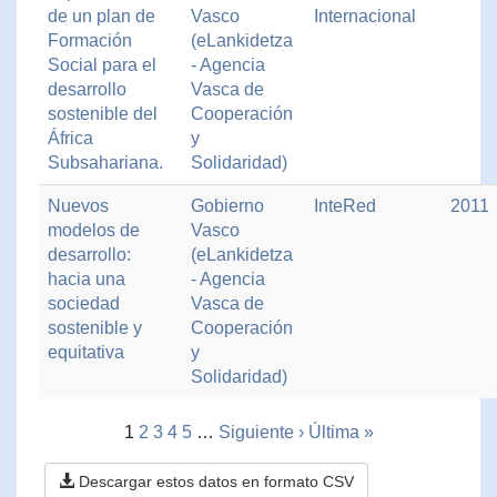
de un plan de
Vasco
Internacional
Formación
(eLankidetza
Social para el
- Agencia
desarrollo
Vasca de
sostenible del
Cooperación
África
y
Subsahariana.
Solidaridad)
Nuevos
Gobierno
InteRed
2011
modelos de
Vasco
desarrollo:
(eLankidetza
hacia una
- Agencia
sociedad
Vasca de
sostenible y
Cooperación
equitativa
y
Solidaridad)
1
2
3
4
5
…
Siguiente ›
Última »
Descargar estos datos en formato CSV