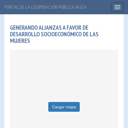
PORTAL DE LA COOPERACIÓN PÚBLICA VASCA
Toggl
naviga
GENERANDO ALIANZAS A FAVOR DE
DESARROLLO SOCIOECONÓMICO DE LAS
MUJERES
Cargar mapa