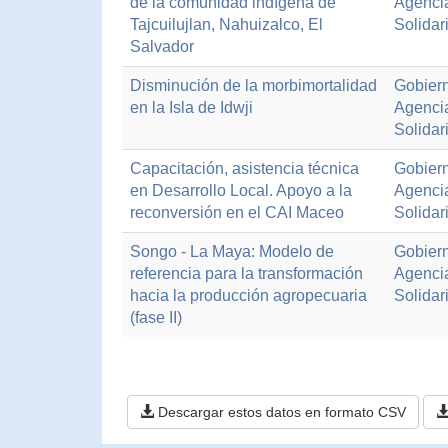
de la comunidad indígena de
Agenci
Tajcuilujlan, Nahuizalco, El
Solidar
Salvador
Disminución de la morbimortalidad
Gobiern
en la Isla de Idwji
Agenci
Solidar
Capacitación, asistencia técnica
Gobiern
en Desarrollo Local. Apoyo a la
Agenci
reconversión en el CAI Maceo
Solidar
Songo - La Maya: Modelo de
Gobiern
referencia para la transformación
Agenci
hacia la producción agropecuaria
Solidar
(fase II)
Descargar estos datos en formato CSV