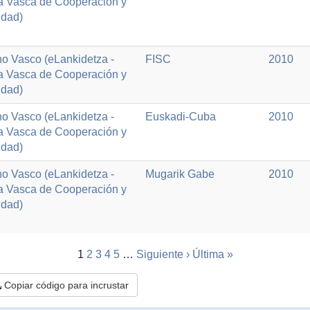
a Vasca de Cooperación y
idad)
o Vasco (eLankidetza -
FISC
2010
a Vasca de Cooperación y
idad)
o Vasco (eLankidetza -
Euskadi-Cuba
2010
a Vasca de Cooperación y
idad)
o Vasco (eLankidetza -
Mugarik Gabe
2010
a Vasca de Cooperación y
idad)
1
2
3
4
5
…
Siguiente ›
Última »
Copiar código para incrustar