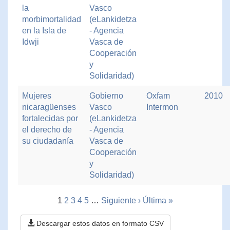
la
Vasco
morbimortalidad
(eLankidetza
en la Isla de
- Agencia
Idwji
Vasca de
Cooperación
y
Solidaridad)
Mujeres
Gobierno
Oxfam
2010
nicaragüenses
Vasco
Intermon
fortalecidas por
(eLankidetza
el derecho de
- Agencia
su ciudadanía
Vasca de
Cooperación
y
Solidaridad)
1
2
3
4
5
…
Siguiente ›
Última »
Descargar estos datos en formato CSV