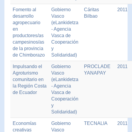
Fomento al
Gobierno
Cáritas
2011
desarrollo
Vasco
Bilbao
agropecuario
(eLankidetza
en
- Agencia
productores/as
Vasca de
campesinos/as
Cooperación
de la provincia
y
de Chimborazo
Solidaridad)
Impulsando el
Gobierno
PROCLADE
2011
Agroturismo
Vasco
YANAPAY
comunitario en
(eLankidetza
la Región Costa
- Agencia
de Ecuador
Vasca de
Cooperación
y
Solidaridad)
Economías
Gobierno
TECNALIA
2011
creativas
Vasco