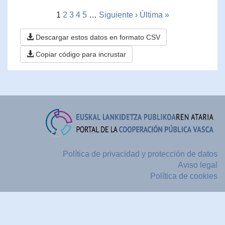
1
2
3
4
5
…
Siguiente ›
Última »
Descargar estos datos en formato CSV
Copiar código para incrustar
Política de privacidad y protección de datos
Aviso legal
Política de cookies