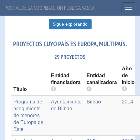
PORTAL DE LA COOPERACIÓN PÚBLICA VASCA
Toggl
naviga
Sigue explorando
PROYECTOS CUYO PAÍS ES EUROPA, MULTIPAÍS.
29 PROYECTOS
Año
Entidad
Entidad
de
financiadora
canalizadora
inicio
Título
Programa de
Ayuntamiento
Bilbao
2014
acogimiento
de Bilbao
de menores
de Europa del
Este