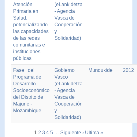
Atención
(eLankidetza
Primaria en
- Agencia
Salud,
Vasca de
potencializando
Cooperación
las capacidades
y
de las redes
Solidaridad)
comunitarias e
instituciones
públicas
Fase I del
Gobierno
Mundukide
2012
Programa de
Vasco
Desarrollo
(eLankidetza
Socioeconómico
- Agencia
del Distrito de
Vasca de
Majune -
Cooperación
Mozambique
y
Solidaridad)
1
2
3
4
5
…
Siguiente ›
Última »