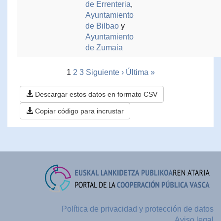
de Errenteria
,
Ayuntamiento
de Bilbao
y
Ayuntamiento
de Zumaia
1
2
3
Siguiente ›
Última »
Descargar estos datos en formato CSV
Copiar código para incrustar
Política de privacidad y protección de datos
Aviso legal