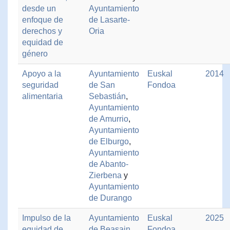
desde un
Ayuntamiento
enfoque de
de Lasarte-
derechos y
Oria
equidad de
género
Apoyo a la
Ayuntamiento
Euskal
2014
seguridad
de San
Fondoa
alimentaria
Sebastián
,
Ayuntamiento
de Amurrio
,
Ayuntamiento
de Elburgo
,
Ayuntamiento
de Abanto-
Zierbena
y
Ayuntamiento
de Durango
Impulso de la
Ayuntamiento
Euskal
2025
equidad de
de Beasain
,
Fondoa