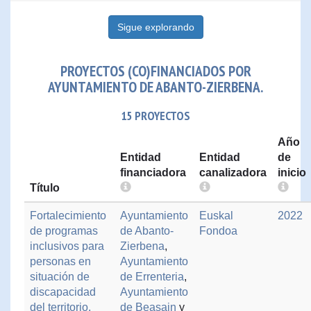
Sigue explorando
PROYECTOS (CO)FINANCIADOS POR
AYUNTAMIENTO DE ABANTO-ZIERBENA.
15 PROYECTOS
Año
Entidad
Entidad
de
financiadora
canalizadora
inicio
Título
Fortalecimiento
Ayuntamiento
Euskal
2022
de programas
de Abanto-
Fondoa
inclusivos para
Zierbena
,
personas en
Ayuntamiento
situación de
de Errenteria
,
discapacidad
Ayuntamiento
del territorio,
de Beasain
y