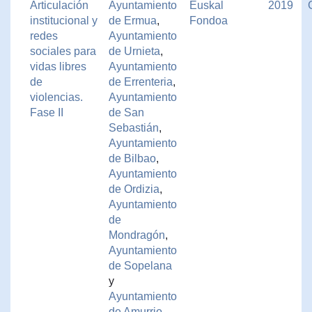
Articulación
Ayuntamiento
Euskal
2019
institucional y
de Ermua
,
Fondoa
redes
Ayuntamiento
sociales para
de Urnieta
,
vidas libres
Ayuntamiento
de
de Errenteria
,
violencias.
Ayuntamiento
Fase II
de San
Sebastián
,
Ayuntamiento
de Bilbao
,
Ayuntamiento
de Ordizia
,
Ayuntamiento
de
Mondragón
,
Ayuntamiento
de Sopelana
y
Ayuntamiento
de Amurrio