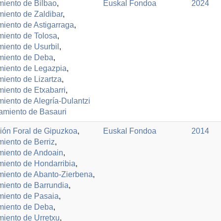
iento de Bilbao
,
Euskal Fondoa
2024
iento de Zaldibar
,
iento de Astigarraga
,
iento de Tolosa
,
iento de Usurbil
,
miento de Deba
,
miento de Legazpia
,
iento de Lizartza
,
iento de Etxabarri
,
iento de Alegría-Dulantzi
amiento de Basauri
ión Foral de Gipuzkoa
,
Euskal Fondoa
2014
iento de Berriz
,
miento de Andoain
,
iento de Hondarribia
,
iento de Abanto-Zierbena
,
iento de Barrundia
,
miento de Pasaia
,
miento de Deba
,
iento de Urretxu
,