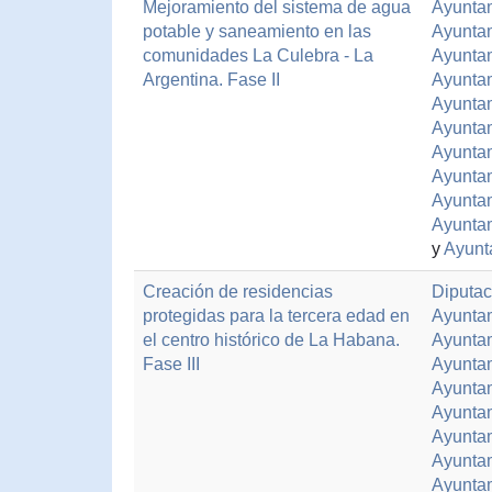
Mejoramiento del sistema de agua
Ayuntam
potable y saneamiento en las
Ayuntam
comunidades La Culebra - La
Ayuntam
Argentina. Fase II
Ayuntam
Ayuntam
Ayunta
Ayunta
Ayuntam
Ayuntam
Ayuntam
y
Ayunt
Creación de residencias
Diputac
protegidas para la tercera edad en
Ayuntam
el centro histórico de La Habana.
Ayunta
Fase III
Ayuntam
Ayuntam
Ayuntam
Ayunta
Ayunta
Ayuntam