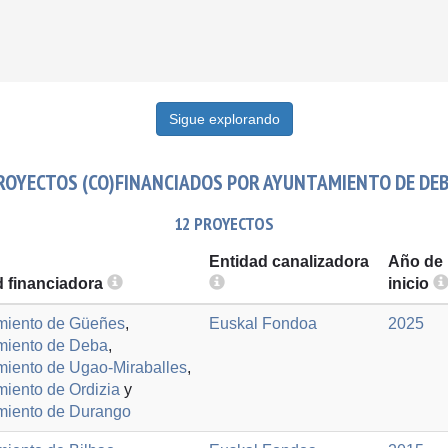
Sigue explorando
ROYECTOS (CO)FINANCIADOS POR AYUNTAMIENTO DE DEB
12 PROYECTOS
Entidad canalizadora
Año de
d financiadora
inicio
miento de Güeñes
,
Euskal Fondoa
2025
miento de Deba
,
iento de Ugao-Miraballes
,
iento de Ordizia
y
miento de Durango