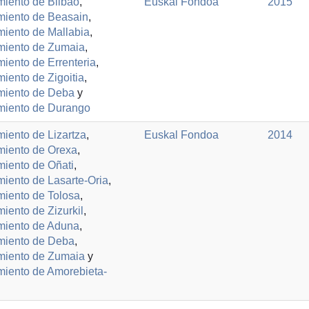
iento de Bilbao
,
Euskal Fondoa
2015
miento de Beasain
,
iento de Mallabia
,
miento de Zumaia
,
iento de Errenteria
,
iento de Zigoitia
,
miento de Deba
y
miento de Durango
iento de Lizartza
,
Euskal Fondoa
2014
miento de Orexa
,
iento de Oñati
,
iento de Lasarte-Oria
,
iento de Tolosa
,
iento de Zizurkil
,
miento de Aduna
,
miento de Deba
,
miento de Zumaia
y
iento de Amorebieta-