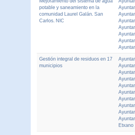
Mejoramiento del sistema de agua
Ayuntam
potable y saneamiento en la
Ayunta
comunidad Laurel Galán. San
Ayuntam
Carlos. NIC
Ayunta
Ayuntam
Ayuntam
Ayunta
Ayunta
Gestión integral de residuos en 17
Ayuntam
municipios
Ayunta
Ayuntam
Ayuntam
Ayuntam
Ayuntam
Ayunta
Ayunta
Ayunta
Ayuntam
Etxano