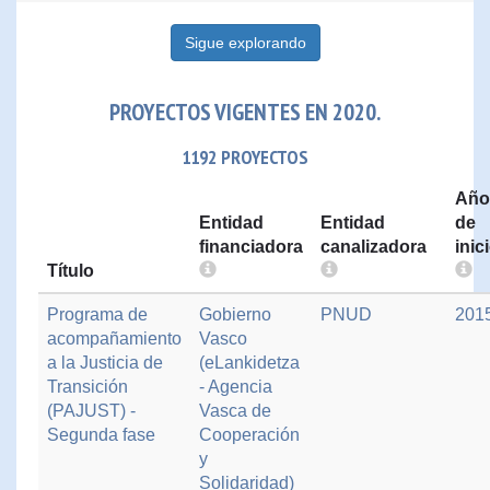
Sigue explorando
PROYECTOS VIGENTES EN 2020.
1192 PROYECTOS
Año
Entidad
Entidad
de
financiadora
canalizadora
inic
Título
Programa de
Gobierno
PNUD
201
acompañamiento
Vasco
a la Justicia de
(eLankidetza
Transición
- Agencia
(PAJUST) -
Vasca de
Segunda fase
Cooperación
y
Solidaridad)