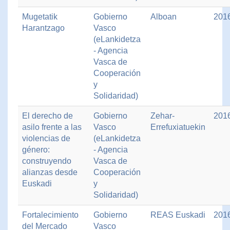
Mugetatik
Gobierno
Alboan
201
Harantzago
Vasco
(eLankidetza
- Agencia
Vasca de
Cooperación
y
Solidaridad)
El derecho de
Gobierno
Zehar-
201
asilo frente a las
Vasco
Errefuxiatuekin
violencias de
(eLankidetza
género:
- Agencia
construyendo
Vasca de
alianzas desde
Cooperación
Euskadi
y
Solidaridad)
Fortalecimiento
Gobierno
REAS Euskadi
201
del Mercado
Vasco