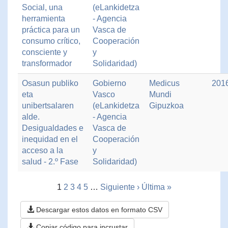
Social, una
(eLankidetza
herramienta
- Agencia
práctica para un
Vasca de
consumo crítico,
Cooperación
consciente y
y
transformador
Solidaridad)
Osasun publiko
Gobierno
Medicus
201
eta
Vasco
Mundi
unibertsalaren
(eLankidetza
Gipuzkoa
alde.
- Agencia
Desigualdades e
Vasca de
inequidad en el
Cooperación
acceso a la
y
salud - 2.º Fase
Solidaridad)
1
2
3
4
5
…
Siguiente ›
Última »
Descargar estos datos en formato CSV
Copiar código para incrustar