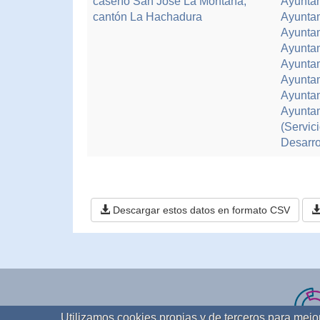
caserío San José La Montaña,
Ayuntam
cantón La Hachadura
Ayuntam
Ayuntam
Ayuntam
Ayuntam
Ayuntam
Ayunta
Ayuntam
(Servic
Desarro
Descargar estos datos en formato CSV
Utilizamos cookies propias y de terceros para mej