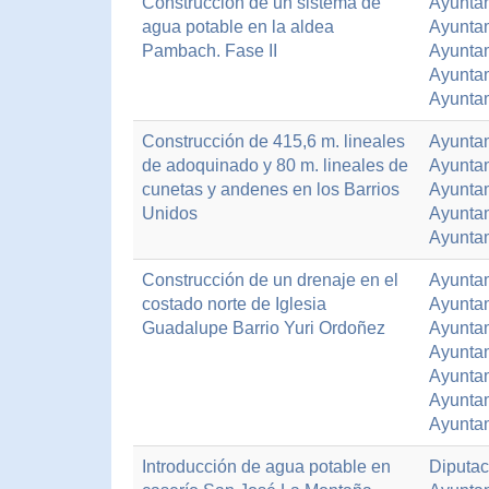
Construcción de un sistema de
Ayunta
agua potable en la aldea
Ayunta
Pambach. Fase II
Ayuntam
Ayunta
Ayunta
Construcción de 415,6 m. lineales
Ayuntam
de adoquinado y 80 m. lineales de
Ayunta
cunetas y andenes en los Barrios
Ayunta
Unidos
Ayuntam
Ayunta
Construcción de un drenaje en el
Ayuntam
costado norte de Iglesia
Ayunta
Guadalupe Barrio Yuri Ordoñez
Ayuntam
Ayunta
Ayunta
Ayunta
Ayuntam
Introducción de agua potable en
Diputac