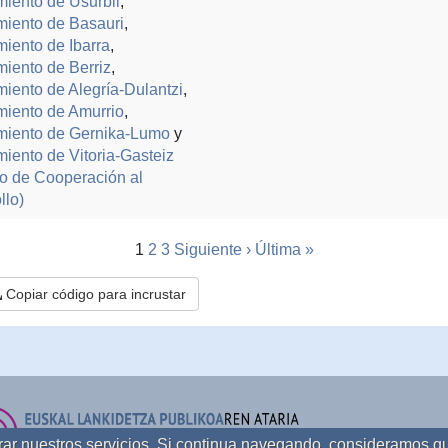
iento de Usurbil
,
iento de Basauri
,
iento de Ibarra
,
iento de Berriz
,
iento de Alegría-Dulantzi
,
iento de Amurrio
,
miento de Gernika-Lumo
y
iento de Vitoria-Gasteiz
io de Cooperación al
llo)
1
2
3
Siguiente ›
Última »
Copiar código para incrustar
orar nuestros servicios. Si continua navegando, consideramos q