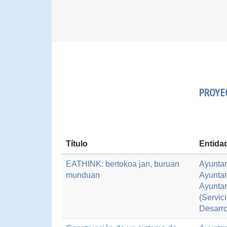
PROYE
Título
Entida
EATHINK: bertokoa jan, buruan
Ayunta
munduan
Ayunta
Ayuntam
(Servic
Desarro