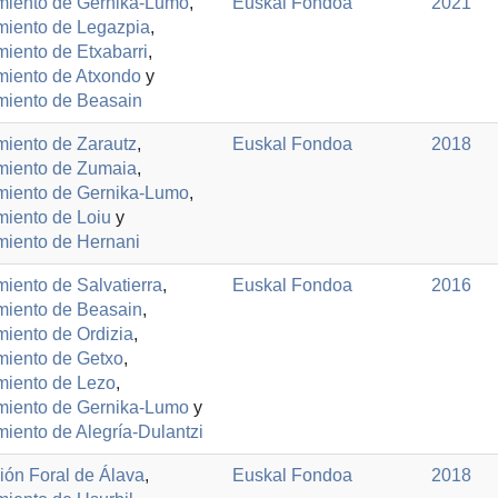
miento de Gernika-Lumo
,
Euskal Fondoa
2021
miento de Legazpia
,
iento de Etxabarri
,
miento de Atxondo
y
miento de Beasain
iento de Zarautz
,
Euskal Fondoa
2018
miento de Zumaia
,
miento de Gernika-Lumo
,
iento de Loiu
y
miento de Hernani
iento de Salvatierra
,
Euskal Fondoa
2016
miento de Beasain
,
iento de Ordizia
,
miento de Getxo
,
miento de Lezo
,
miento de Gernika-Lumo
y
iento de Alegría-Dulantzi
ión Foral de Álava
,
Euskal Fondoa
2018