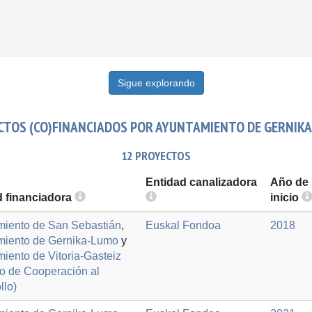
Sigue explorando
CTOS (CO)FINANCIADOS POR AYUNTAMIENTO DE GERNIKA
12 PROYECTOS
Entidad canalizadora
Año de
d financiadora
inicio
miento de San Sebastián
,
Euskal Fondoa
2018
miento de Gernika-Lumo
y
iento de Vitoria-Gasteiz
io de Cooperación al
llo)