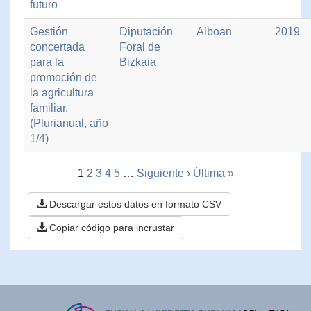
futuro
Gestión
Diputación
Alboan
2019
concertada
Foral de
para la
Bizkaia
promoción de
la agricultura
familiar.
(Plurianual, año
1/4)
1
2
3
4
5
…
Siguiente ›
Última »
Descargar estos datos en formato CSV
Copiar código para incrustar