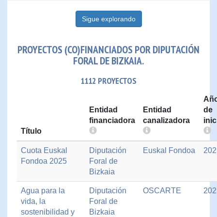
Sigue explorando
PROYECTOS (CO)FINANCIADOS POR DIPUTACIÓN
FORAL DE BIZKAIA.
1112 PROYECTOS
Añ
Entidad
Entidad
de
financiadora
canalizadora
inic
Título
Cuota Euskal
Diputación
Euskal Fondoa
202
Fondoa 2025
Foral de
Bizkaia
Agua para la
Diputación
OSCARTE
202
vida, la
Foral de
sostenibilidad y
Bizkaia