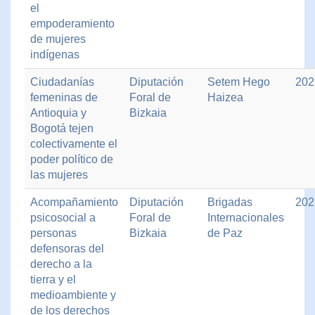
el
empoderamiento
de mujeres
indígenas
Ciudadanías
Diputación
Setem Hego
202
femeninas de
Foral de
Haizea
Antioquia y
Bizkaia
Bogotá tejen
colectivamente el
poder político de
las mujeres
Acompañamiento
Diputación
Brigadas
202
psicosocial a
Foral de
Internacionales
personas
Bizkaia
de Paz
defensoras del
derecho a la
tierra y el
medioambiente y
de los derechos