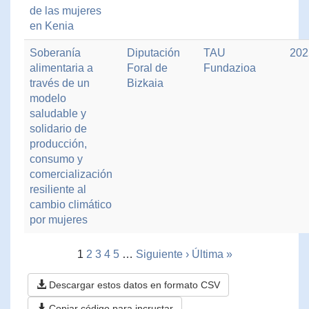
de las mujeres
en Kenia
Soberanía
Diputación
TAU
202
alimentaria a
Foral de
Fundazioa
través de un
Bizkaia
modelo
saludable y
solidario de
producción,
consumo y
comercialización
resiliente al
cambio climático
por mujeres
1
2
3
4
5
…
Siguiente ›
Última »
Descargar estos datos en formato CSV
Copiar código para incrustar