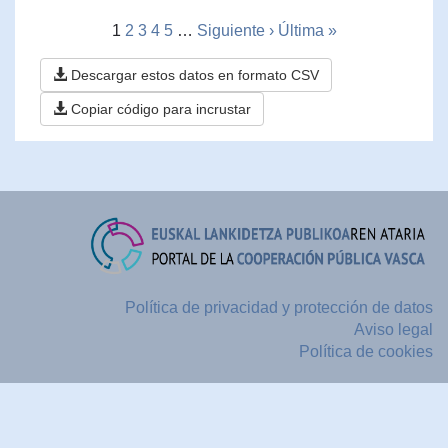
1
2
3
4
5
…
Siguiente ›
Última »
Descargar estos datos en formato CSV
Copiar código para incrustar
Política de privacidad y protección de datos
Aviso legal
Política de cookies