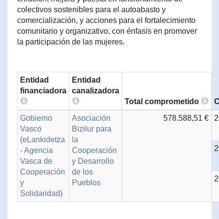
colectivos sostenibles para el autoabasto y
comercialización, y acciones para el fortalecimiento
comunitario y organizativo, con énfasis en promover
la participación de las mujeres.
Entidad
Entidad
financiadora
canalizadora
Total comprometido
C
Gobierno
Asociación
578.588,51 €
2
Vasco
Bizilur para
(eLankidetza
la
2
- Agencia
Cooperación
Vasca de
y Desarrollo
Cooperación
de los
2
y
Pueblos
Solidaridad)