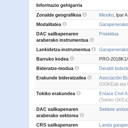
Informazio gehigarria
Zonalde geografikoa
Mexiko
, Ipar 
Modalitatea
Garapenerako
DAC sailkapenaren
Proiektua
araberako instrumentua
Lankidetza-instrumentua
Garapenerako 
Barruko kodea
PRO-2018K1/
Bideratze-modua
Deialdi bidezk
Erakunde bideratzailea
Asociación Bi
(GGKEak eta G
Tokiko erakundea
Enlace Civil A
(Tokiko GKEa
DAC sailkapenaren
Sektore anitz
araberako sektorea
CRS sailkapenaren
Landa garape