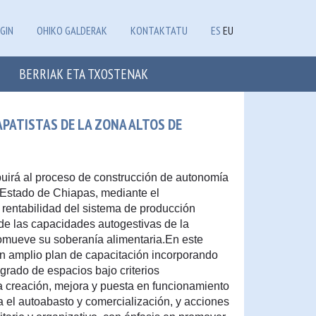
GIN
OHIKO GALDERAK
KONTAKTATU
ES
EU
BERRIAK ETA TXOSTENAK
PATISTAS DE LA ZONA ALTOS DE
buirá al proceso de construcción de autonomía
 Estado de Chiapas, mediante el
a rentabilidad del sistema de producción
de las capacidades autogestivas de la
romueve su soberanía alimentaria.En este
un amplio plan de capacitación incorporando
rado de espacios bajo criterios
 creación, mejora y puesta en funcionamiento
a el autoabasto y comercialización, y acciones