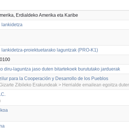
Amerika, Erdialdeko Amerika eta Karibe
 lankidetza
lankidetza-proiektuetarako laguntzak (PRO-K1)
0100
o diru-laguntza jaso duten bitartekoek burututako jarduerak
zilur para la Cooperación y Desarrollo de los Pueblos
izarte Zibileko Erakundeak > Herrialde emailean egoitza dut
.C.
)
ekoa
na