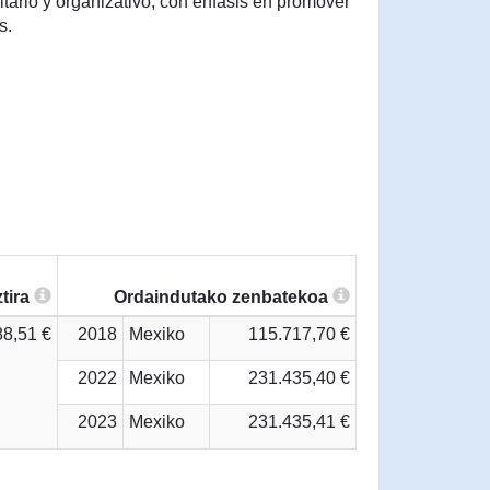
itario y organizativo, con énfasis en promover
s.
tira
Ordaindutako zenbatekoa
88,51 €
2018
Mexiko
115.717,70 €
2022
Mexiko
231.435,40 €
2023
Mexiko
231.435,41 €