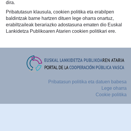
dira.
Pribatutasun klausula, cookien politika eta erabilpen
baldintzak barne hartzen dituen lege oharra onartuz,
erabiltzaileak berariazko adostasuna ematen dio Euskal
Lankidetza Publikoaren Atarien cookien politikari ere.
Pribatasun politika eta datuen babesa
Lege oharra
Cookie politika