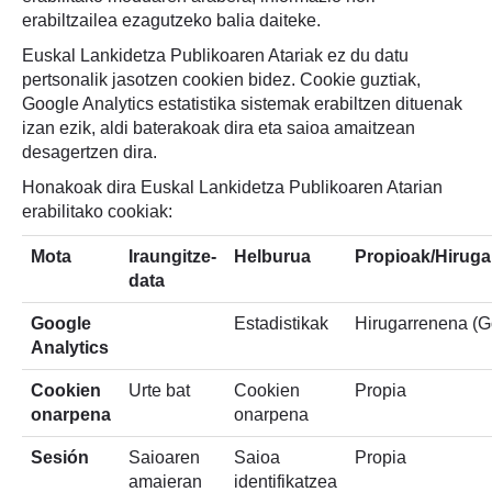
erabiltzailea ezagutzeko balia daiteke.
Euskal Lankidetza Publikoaren Atariak ez du datu
pertsonalik jasotzen cookien bidez. Cookie guztiak,
Google Analytics estatistika sistemak erabiltzen dituenak
izan ezik, aldi baterakoak dira eta saioa amaitzean
desagertzen dira.
Honakoak dira Euskal Lankidetza Publikoaren Atarian
erabilitako cookiak:
Mota
Iraungitze-
Helburua
Propioak/Hirug
data
Google
Estadistikak
Hirugarrenena (G
Analytics
Cookien
Urte bat
Cookien
Propia
onarpena
onarpena
Sesión
Saioaren
Saioa
Propia
amaieran
identifikatzea