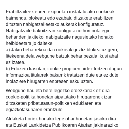
Erabiltzaileek euren ekipoetan instalatutako cookieak
baimendu, blokeatu edo ezabatu ditzakete erabiltzen
dituzten nabigatzaileetako aukerak konfiguratuz.
Nabigatzaile bakoitzean konfigurazio hori nola egin
behar den jakiteko, nabigatzaile nagusietako honako
helbideetara jo daiteke:
a) Jakin beharrekoa da cookieak guztiz blokeatuz gero,
litekeena dela webgune batzuk behar bezala ikusi ahal
ez izatea.
b) Edozein kasutan, cookie propioen bidez lortzen dugun
informazioa titularrek bakarrik tratatzen dute eta ez dute
inolaz ere hirugarren enpresen esku uzten.
Webgune hau eta bere legezko ordezkariak ez dira
cookie-politika honetan aipatutako hirugarrenek izan
ditzaketen pribatutasun-politiken edukiaren eta
egiazkotasunaren erantzule.
Aldaketa horiek honako lege ohar honetan jasoko dira
eta Euskal Lankidetza Publikoaren Atarian jakinaraziko