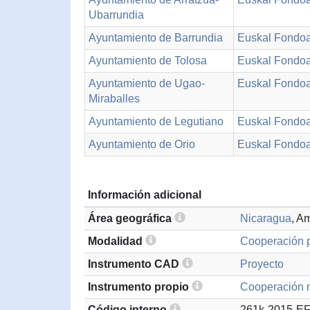
Ubarrundia
Ayuntamiento de Barrundia
Euskal Fondo
Ayuntamiento de Tolosa
Euskal Fondo
Ayuntamiento de Ugao-
Euskal Fondo
Miraballes
Ayuntamiento de Legutiano
Euskal Fondo
Ayuntamiento de Orio
Euskal Fondo
Información adicional
Área geográfica
Nicaragua
, A
Modalidad
Cooperación p
Instrumento CAD
Proyecto
Instrumento propio
Cooperación m
Código interno
261k-2015-E