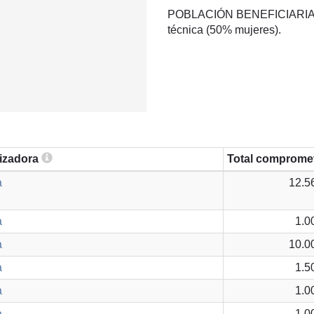
POBLACIÓN BENEFICIARIA: 80
técnica (50% mujeres).
lizadora
Total comprome
a
12.5
a
1.0
a
10.0
a
1.5
a
1.0
a
1.0