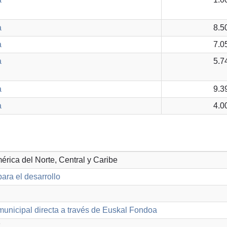
a
8.5
a
7.0
a
5.7
a
9.3
a
4.0
mérica del Norte, Central y Caribe
ara el desarrollo
unicipal directa a través de Euskal Fondoa
F