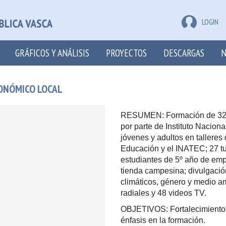
LOGIN
GRÁFICOS Y ANÁLISIS
PROYECTOS
DESCARGAS
N
CONÓMICO LOCAL
RESUMEN: Formación de 32 p
por parte de Instituto Nacion
jóvenes y adultos en talleres 
Educación y el INATEC; 27 tu
estudiantes de 5º año de emp
tienda campesina; divulgació
climáticos, género y medio a
radiales y 48 videos TV.
OBJETIVOS: Fortalecimiento d
énfasis en la formación.