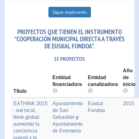
Sigue explorando
PROYECTOS QUE TIENEN EL INSTRUMENTO
"COOPERACIÓN MUNICIPAL DIRECTA A TRAVÉS
DE EUSKAL FONDOA".
55 PROYECTOS
Año
Entidad
Entidad
de
financiadora
canalizadora
inicio
Título
EATHINK 2015
Ayuntamiento
Euskal
2015
- eat local,
de San
Fondoa
think global:
Sebastián
y
aumentar la
Ayuntamiento
conciencia
de Errenteria
juvenil y la