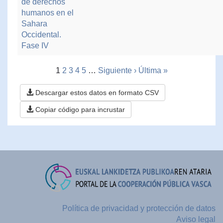
de derechos
humanos en el
Sahara
Occidental.
Fase IV
1
2
3
4
5
…
Siguiente ›
Última »
Descargar estos datos en formato CSV
Copiar código para incrustar
Política de privacidad y protección de datos
Aviso legal