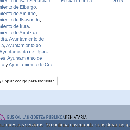
iento de San Sebastián
,
Euskal Fondoa
2015
iento de Elburgo
,
iento de Amurrio
,
iento de Itsasondo
,
iento de Irura
,
iento de Arratzua-
dia
,
Ayuntamiento de
ia
,
Ayuntamiento de
Ayuntamiento de Ugao-
les
,
Ayuntamiento de
no
y
Ayuntamiento de Orio
Copiar código para incrustar
orar nuestros servicios. Si continua navegando, consideramos q