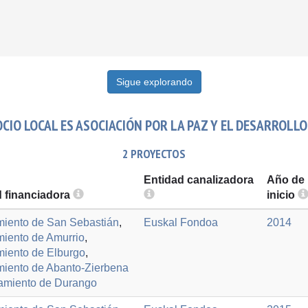
Sigue explorando
IO LOCAL ES ASOCIACIÓN POR LA PAZ Y EL DESARROLLO 
2 PROYECTOS
Entidad canalizadora
Año de
d financiadora
inicio
iento de San Sebastián
,
Euskal Fondoa
2014
iento de Amurrio
,
iento de Elburgo
,
iento de Abanto-Zierbena
amiento de Durango