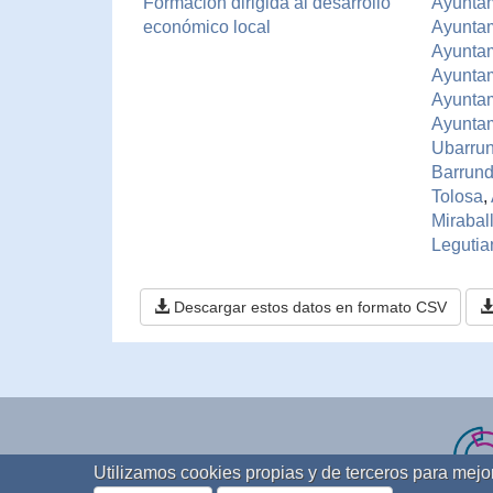
Formación dirigida al desarrollo
Ayuntam
económico local
Ayuntam
Ayuntam
Ayuntam
Ayuntam
Ayuntam
Ubarrun
Barrund
Tolosa
,
Mirabal
Legutia
Descargar estos datos en formato CSV
Utilizamos cookies propias y de terceros para mej