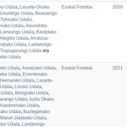
iko Udala
,
Lasarte-Oriako
Euskal Fondoa
2020
Usurbilgo Udala
,
Beasaingo
Tolosako Udala
,
eriako Udala
,
Atxondoko
Larraungo Udala
,
Bastidako
Alegiko Udala
,
Arratzua-
ndiako Udala
,
Lantarongo
Trapagarango Udala
eta
teko Udala
iko Udala
,
Areatzako Udala
,
Euskal Fondoa
2021
arko Udala
,
Errenteriako
Hernaniko Udala
,
Lasarte-
 Udala
,
Loiuko Udala
,
 Udala
,
Mungiako Udala
,
arango Udala
,
Iruña Okako
Asparrenako Udala
,
iako Udala
,
Ikaztegietako
Maruri-Jatabeko Udala
,
ioko Udala
,
Lantarongo