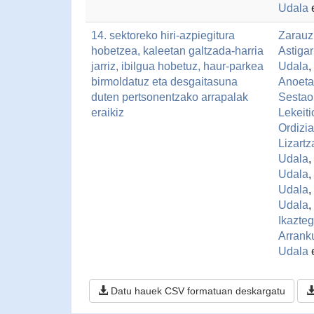
Udala
14. sektoreko hiri-azpiegitura
Zarauz
hobetzea, kaleetan galtzada-harria
Astiga
jarriz, ibilgua hobetuz, haur-parkea
Udala
,
birmoldatuz eta desgaitasuna
Anoeta
duten pertsonentzako arrapalak
Sestao
eraikiz
Lekeit
Ordizi
Lizart
Udala
,
Udala
,
Udala
,
Udala
,
Ikazte
Arrank
Udala
Datu hauek CSV formatuan deskargatu