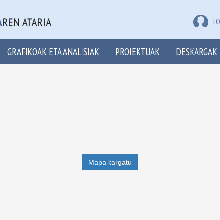
LO
GRAFIKOAK ETA ANALISIAK
PROIEKTUAK
DESKARGAK
Mapa kargatu