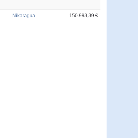
Nikaragua
150.993,39 €