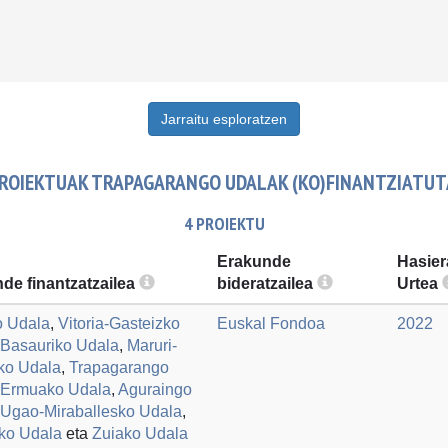
Jarraitu esploratzen
ROIEKTUAK TRAPAGARANGO UDALAK (KO)FINANTZIATUT
4 PROIEKTU
Erakunde
Hasier
de finantzatzailea
bideratzailea
Urtea
o Udala
,
Vitoria-Gasteizko
Euskal Fondoa
2022
Basauriko Udala
,
Maruri-
ko Udala
,
Trapagarango
Ermuako Udala
,
Aguraingo
Ugao-Miraballesko Udala
,
iko Udala
eta
Zuiako Udala