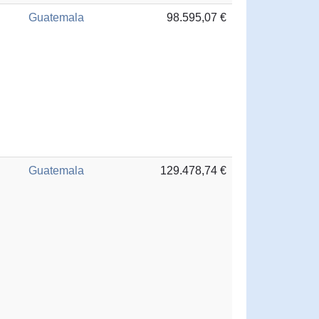
Guatemala
98.595,07 €
Guatemala
129.478,74 €