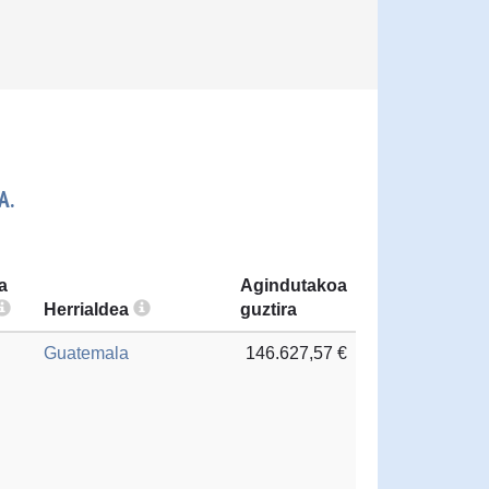
A.
a
Agindutakoa
Herrialdea
guztira
Guatemala
146.627,57 €