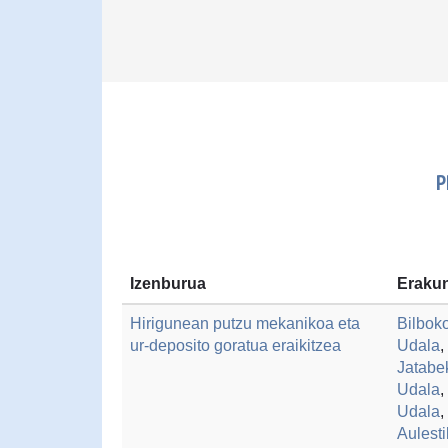
P
Izenburua
Erakun
Hirigunean putzu mekanikoa eta
Bilbok
ur-deposito goratua eraikitzea
Udala
,
Jatabe
Udala
,
Udala
,
Aulest