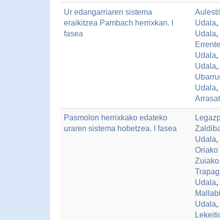
Ur edangarriaren sistema
Aulest
eraikitzea Pambach herrixkan. I
Udala
,
fasea
Udala
,
Errent
Udala
,
Udala
,
Ubarru
Udala
,
Arrasa
Pasmolon herrixkako edateko
Legazp
uraren sistema hobetzea. I fasea
Zaldib
Udala
,
Oriako
Zuiako
Trapag
Udala
,
Mallab
Udala
,
Lekeit