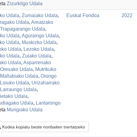
eta
Zizurkilgo Udala
ko Udala
,
Zumaiako Udala
,
Euskal Fondoa
2022
rragako Udala
,
Areatzako
Trapagarango Udala
,
ko Udala
,
Aguraingo Udala
,
ko Udala
,
Muskizko Udala
,
ioko Udala
,
Lezoko Udala
,
ako Udala
,
Zuiako Udala
,
zako Udala
,
Asparrenako
Orexako Udala
,
Mutrikuko
Mallabiako Udala
,
Oiongo
Loiuko Udala
,
Urizaharrako
Larraungo Udala
,
gietako Udala
,
udiagako Udala
,
Lantarongo
eta
Mungiako Udala
Kodea kopiatu beste nonbaiten txertatzeko