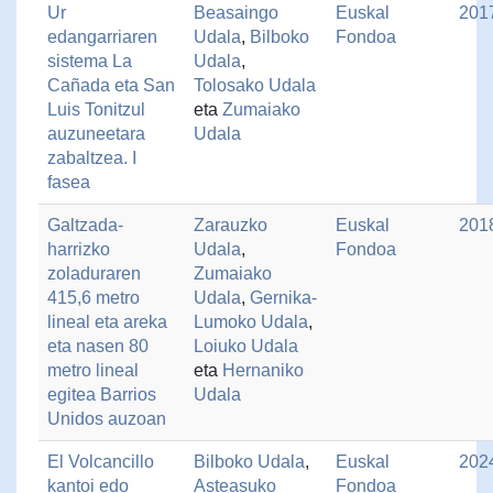
Ur
Beasaingo
Euskal
201
edangarriaren
Udala
,
Bilboko
Fondoa
sistema La
Udala
,
Cañada eta San
Tolosako Udala
Luis Tonitzul
eta
Zumaiako
auzuneetara
Udala
zabaltzea. I
fasea
Galtzada-
Zarauzko
Euskal
201
harrizko
Udala
,
Fondoa
zoladuraren
Zumaiako
415,6 metro
Udala
,
Gernika-
lineal eta areka
Lumoko Udala
,
eta nasen 80
Loiuko Udala
metro lineal
eta
Hernaniko
egitea Barrios
Udala
Unidos auzoan
El Volcancillo
Bilboko Udala
,
Euskal
202
kantoi edo
Asteasuko
Fondoa