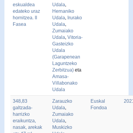
eskualdea
Udala
,
edateko uraz
Hernaniko
hornitzea. II
Udala
,
Irurako
Fasea
Udala
,
Zumaiako
Udala
,
Vitoria-
Gasteizko
Udala
(Garapenean
Laguntzeko
Zerbitzua)
eta
Amasa-
Villabonako
Udala
348,83
Zarauzko
Euskal
202
galtzada-
Udala
,
Fondoa
harrizko
Zumaiako
eraikuntza,
Udala
,
nasak, arekak
Muskizko