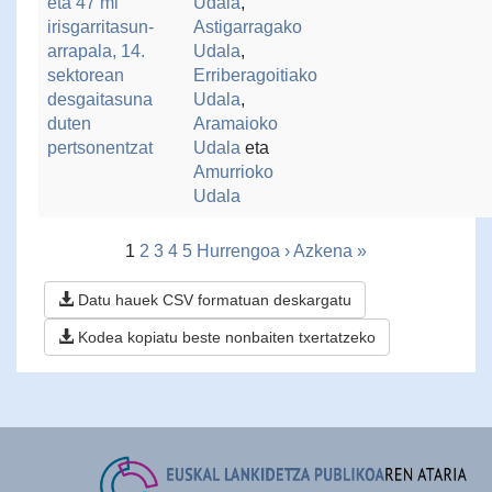
eta 47 ml
Udala
,
irisgarritasun-
Astigarragako
arrapala, 14.
Udala
,
sektorean
Erriberagoitiako
desgaitasuna
Udala
,
duten
Aramaioko
pertsonentzat
Udala
eta
Amurrioko
Udala
1
2
3
4
5
Hurrengoa ›
Azkena »
Datu hauek CSV formatuan deskargatu
Kodea kopiatu beste nonbaiten txertatzeko