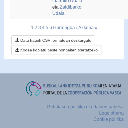
Ibarrako Udala
eta
Zaldibarko
Udala
1
2
3
4
5
6
Hurrengoa ›
Azkena »
Datu hauek CSV formatuan deskargatu
Kodea kopiatu beste nonbaiten txertatzeko
Pribatasun politika eta datuen babesa
Lege oharra
Cookie politika