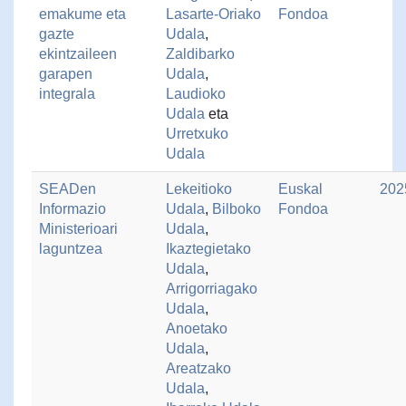
emakume eta
Lasarte-Oriako
Fondoa
gazte
Udala
,
ekintzaileen
Zaldibarko
garapen
Udala
,
integrala
Laudioko
Udala
eta
Urretxuko
Udala
SEADen
Lekeitioko
Euskal
202
Informazio
Udala
,
Bilboko
Fondoa
Ministerioari
Udala
,
laguntzea
Ikaztegietako
Udala
,
Arrigorriagako
Udala
,
Anoetako
Udala
,
Areatzako
Udala
,