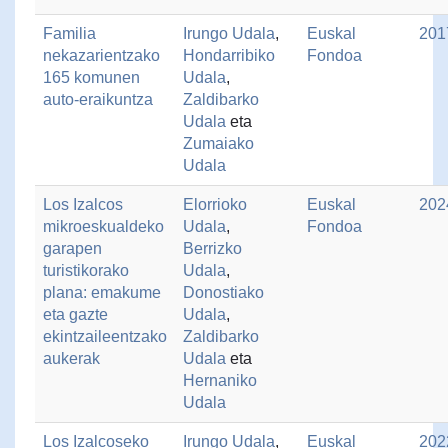
Familia
Irungo Udala
,
Euskal
201
nekazarientzako
Hondarribiko
Fondoa
165 komunen
Udala
,
auto-eraikuntza
Zaldibarko
Udala
eta
Zumaiako
Udala
Los Izalcos
Elorrioko
Euskal
202
mikroeskualdeko
Udala
,
Fondoa
garapen
Berrizko
turistikorako
Udala
,
plana: emakume
Donostiako
eta gazte
Udala
,
ekintzaileentzako
Zaldibarko
aukerak
Udala
eta
Hernaniko
Udala
Los Izalcoseko
Irungo Udala
,
Euskal
202