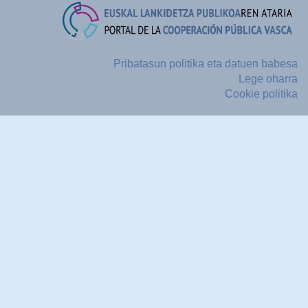
Pribatasun politika eta datuen babesa
Lege oharra
Cookie politika