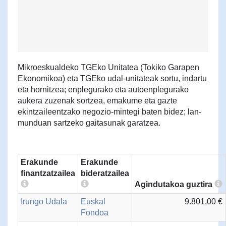
Mikroeskualdeko TGEko Unitatea (Tokiko Garapen
Ekonomikoa) eta TGEko udal-unitateak sortu, indartu
eta hornitzea; enplegurako eta autoenplegurako
aukera zuzenak sortzea, emakume eta gazte
ekintzaileentzako negozio-mintegi baten bidez; lan-
munduan sartzeko gaitasunak garatzea.
Erakunde
Erakunde
finantzatzailea
bideratzailea
Agindutakoa guztira
Irungo Udala
Euskal
9.801,00 €
Fondoa