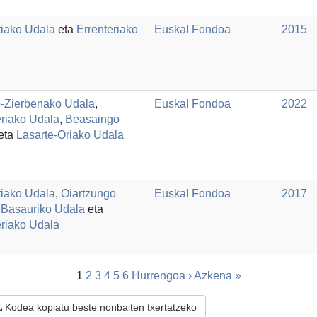
iako Udala
eta
Errenteriako
Euskal Fondoa
2015
-Zierbenako Udala
,
Euskal Fondoa
2022
eriako Udala
,
Beasaingo
eta
Lasarte-Oriako Udala
iako Udala
,
Oiartzungo
Euskal Fondoa
2017
,
Basauriko Udala
eta
eriako Udala
1
2
3
4
5
6
Hurrengoa ›
Azkena »
Kodea kopiatu beste nonbaiten txertatzeko