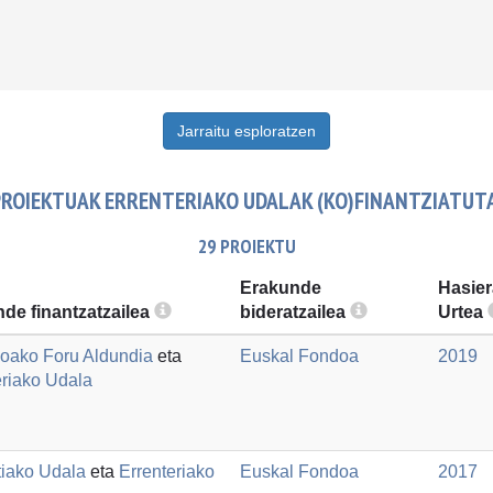
Jarraitu esploratzen
PROIEKTUAK ERRENTERIAKO UDALAK (KO)FINANTZIATUTA
29 PROIEKTU
Erakunde
Hasier
de finantzatzailea
bideratzailea
Urtea
oako Foru Aldundia
eta
Euskal Fondoa
2019
eriako Udala
iako Udala
eta
Errenteriako
Euskal Fondoa
2017