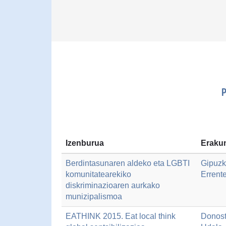
Izenburua
Erakun
Berdintasunaren aldeko eta LGBTI
Gipuzk
komunitatearekiko
Errent
diskriminazioaren aurkako
munizipalismoa
EATHINK 2015. Eat local think
Donost