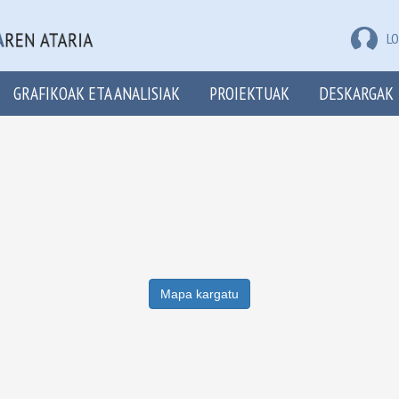
LO
GRAFIKOAK ETA ANALISIAK
PROIEKTUAK
DESKARGAK
Mapa kargatu