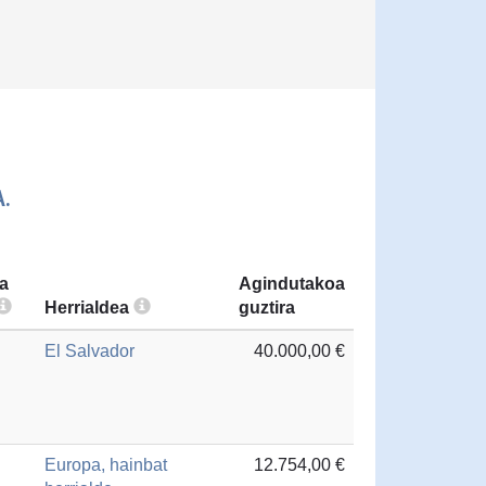
.
a
Agindutakoa
Herrialdea
guztira
El Salvador
40.000,00 €
Europa, hainbat
12.754,00 €