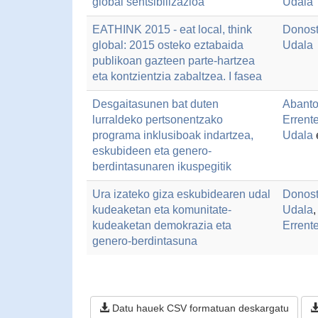
global sentsibilizazioa
Udala
EATHINK 2015 - eat local, think
Donost
global: 2015 osteko eztabaida
Udala
publikoan gazteen parte-hartzea
eta kontzientzia zabaltzea. I fasea
Desgaitasunen bat duten
Abanto
lurraldeko pertsonentzako
Errent
programa inklusiboak indartzea,
Udala
eskubideen eta genero-
berdintasunaren ikuspegitik
Ura izateko giza eskubidearen udal
Donost
kudeaketan eta komunitate-
Udala
kudeaketan demokrazia eta
Errent
genero-berdintasuna
Datu hauek CSV formatuan deskargatu