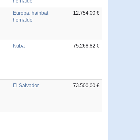
herrialde
Europa, hainbat
12.754,00 €
herrialde
Kuba
75.268,82 €
El Salvador
73.500,00 €