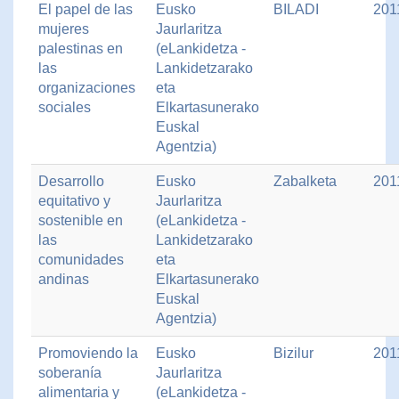
El papel de las
Eusko
BILADI
201
mujeres
Jaurlaritza
palestinas en
(eLankidetza -
las
Lankidetzarako
organizaciones
eta
sociales
Elkartasunerako
Euskal
Agentzia)
Desarrollo
Eusko
Zabalketa
201
equitativo y
Jaurlaritza
sostenible en
(eLankidetza -
las
Lankidetzarako
comunidades
eta
andinas
Elkartasunerako
Euskal
Agentzia)
Promoviendo la
Eusko
Bizilur
201
soberanía
Jaurlaritza
alimentaria y
(eLankidetza -