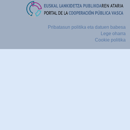
Pribatasun politika eta datuen babesa
Lege oharra
Cookie politika