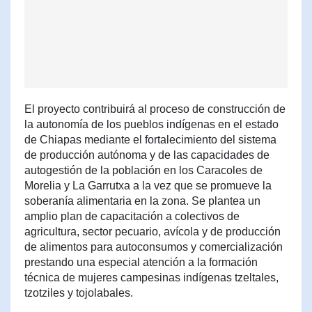
El proyecto contribuirá al proceso de construcción de
la autonomía de los pueblos indígenas en el estado
de Chiapas mediante el fortalecimiento del sistema
de producción autónoma y de las capacidades de
autogestión de la población en los Caracoles de
Morelia y La Garrutxa a la vez que se promueve la
soberanía alimentaria en la zona. Se plantea un
amplio plan de capacitación a colectivos de
agricultura, sector pecuario, avícola y de producción
de alimentos para autoconsumos y comercialización
prestando una especial atención a la formación
técnica de mujeres campesinas indígenas tzeltales,
tzotziles y tojolabales.