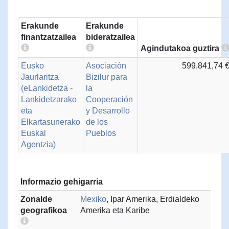
Erakunde
Erakunde
finantzatzailea
bideratzailea
Agindutakoa guztira
Eusko
Asociación
599.841,74 
Jaurlaritza
Bizilur para
(eLankidetza -
la
Lankidetzarako
Cooperación
eta
y Desarrollo
Elkartasunerako
de los
Euskal
Pueblos
Agentzia)
Informazio gehigarria
Zonalde
Mexiko
, Ipar Amerika, Erdialdeko
geografikoa
Amerika eta Karibe