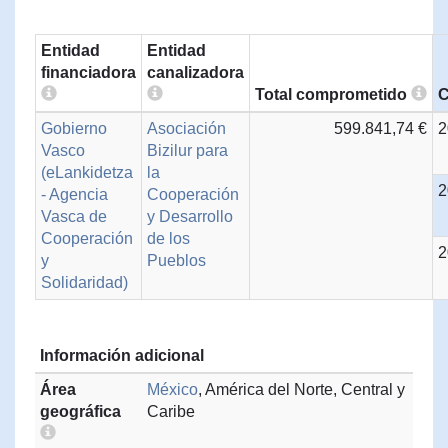
Entidad
Entidad
financiadora
canalizadora
Total comprometido
C
Gobierno
Asociación
599.841,74 €
2
Vasco
Bizilur para
(eLankidetza
la
2
- Agencia
Cooperación
Vasca de
y Desarrollo
Cooperación
de los
2
y
Pueblos
Solidaridad)
Información adicional
Área
México
, América del Norte, Central y
geográfica
Caribe