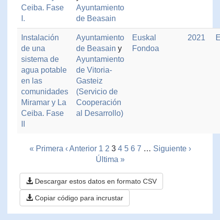
Ceiba. Fase
Ayuntamiento
I.
de Beasain
Instalación
Ayuntamiento
Euskal
2021
E
de una
de Beasain
y
Fondoa
sistema de
Ayuntamiento
agua potable
de Vitoria-
en las
Gasteiz
comunidades
(Servicio de
Miramar y La
Cooperación
Ceiba. Fase
al Desarrollo)
II
« Primera
‹ Anterior
1
2
3
4
5
6
7
…
Siguiente ›
Última »
Descargar estos datos en formato CSV
Copiar código para incrustar