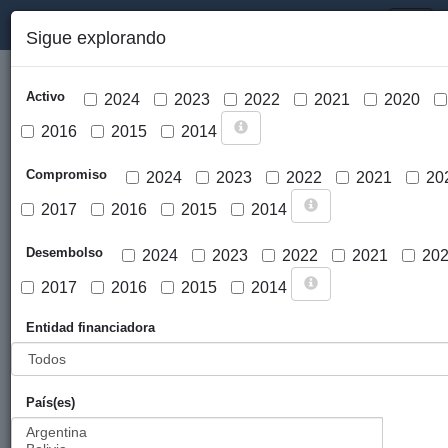
PORTAL DE LA COOPERACIÓN PÚBLICA VASCA
Toggl
Sigue explorando
naviga
Activo
2024
2023
2022
2021
2020
2016
2015
2014
Compromiso
2024
2023
2022
2021
20
2017
2016
2015
2014
Cargar mapa
Desembolso
2024
2023
2022
2021
20
2017
2016
2015
2014
Entidad financiadora
País(es)