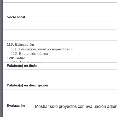
Políticas
Diputación
Egoaizia
2024
públicas
Foral de
Socio local
inclusivas que
Gipuzkoa
mejoran los
servicios y
disminuyen las
brechas de
género
Salud inclusiva
Diputación
Calcuta
2024
e integración
Foral de
Ondoan
Palabra(s) en título
social de las
Gipuzkoa
personas VIH+
Palabra(s) en descripción
Soberanía
Diputación
TAU
2024
alimentaria a
Foral de
Fundazioa
través de un
Gipuzkoa
modelo
Evaluación
Mostrar solo proyectos con evaluación adju
saludable y
solidario de