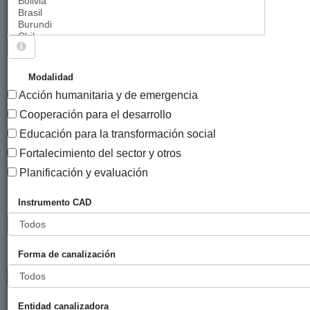
Sigue explorando
PROYECTOS QUE TIENEN EL INSTRUMENTO
Modalidad
"PROYECTOS DE DESARROLLO EN LOS PAÍSES
Acción humanitaria y de emergencia
EMPOBRECIDOS DEL SUR".
Cooperación para el desarrollo
228 PROYECTOS
Educación para la transformación social
Fortalecimiento del sector y otros
Año
Planificación y evaluación
Entidad
Entidad
de
financiadora
canalizadora
inicio
Instrumento CAD
Título
Gestión y
Diputación
Garabide
2023
desarrollo del
Foral de
Forma de canalización
plan de
Gipuzkoa
revitalización de
la lengua nasa
Entidad canalizadora
yuwe