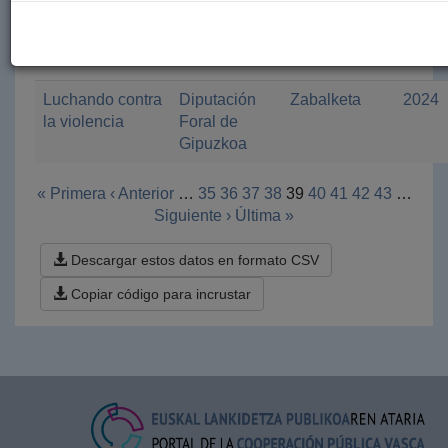
producción,
consumo y
comercialización
Luchando contra
Diputación
Zabalketa
2024
la violencia
Foral de
Gipuzkoa
« Primera
‹ Anterior
…
35
36
37
38
39
40
41
42
43
…
Siguiente ›
Última »
Descargar estos datos en formato CSV
Copiar código para incrustar