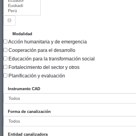
Sigue explorando
PROYECTOS CUYO ENTIDAD CANALIZADORA ES
Modalidad
FUNDACIÓN ADSIS.
Acción humanitaria y de emergencia
51 PROYECTOS
Cooperación para el desarrollo
Educación para la transformación social
Año
Fortalecimiento del sector y otros
Entidad
Entidad
de
financiadora
canalizadora
inicio
Planificación y evaluación
Título
Instrumento CAD
Empezar a
Diputación
ADSIS
2024
E
estudiar con
Foral de
los barrios
Gipuzkoa
Forma de canalización
del mundo
Aprendiendo
Ayuntamiento
ADSIS
2024
E
con los
de San
Entidad canalizadora