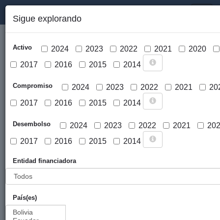
PORTAL DE LA COOPERACIÓN PÚBLICA VASCA
Toggl
Sigue explorando
naviga
Activo
2024
2023
2022
2021
2020
2017
2016
2015
2014
Compromiso
2024
2023
2022
2021
20
2017
2016
2015
2014
Cargar mapa
Desembolso
2024
2023
2022
2021
20
2017
2016
2015
2014
Entidad financiadora
País(es)