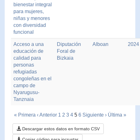
bienestar integral
para mujeres,
niñas y menores
con diversidad
funcional
Acceso a una
Diputación
Alboan
2024
educación de
Foral de
calidad para
Bizkaia
personas
refugiadas
congoleñas en el
campo de
Nyarugusu-
Tanznaia
« Primera
‹ Anterior
1
2
3
4
5
6
Siguiente ›
Última »
Descargar estos datos en formato CSV
Copiar código para incrustar