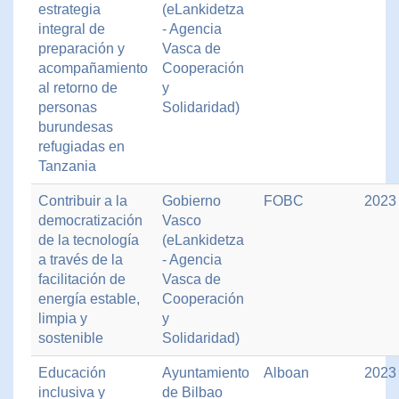
estrategia
(eLankidetza
integral de
- Agencia
preparación y
Vasca de
acompañamiento
Cooperación
al retorno de
y
personas
Solidaridad)
burundesas
refugiadas en
Tanzania
Contribuir a la
Gobierno
FOBC
2023
democratización
Vasco
de la tecnología
(eLankidetza
a través de la
- Agencia
facilitación de
Vasca de
energía estable,
Cooperación
limpia y
y
sostenible
Solidaridad)
Educación
Ayuntamiento
Alboan
2023
inclusiva y
de Bilbao