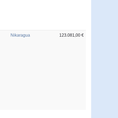
Nikaragua
123.081,00 €