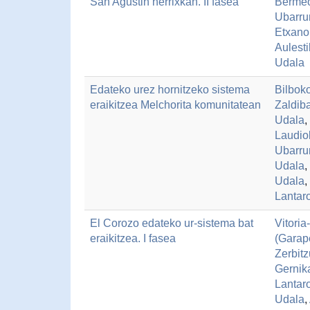
San Agustin herrixkan. II fasea
Berme
Ubarru
Etxano
Aulest
Udala
Edateko urez hornitzeko sistema
Bilbok
eraikitzea Melchorita komunitatean
Zaldib
Udala
,
Laudio
Ubarru
Udala
,
Udala
,
Lantar
El Corozo edateko ur-sistema bat
Vitori
eraikitzea. I fasea
(Garap
Zerbitz
Gernik
Lantar
Udala
,