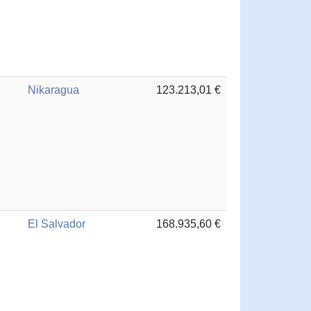
Nikaragua
123.213,01 €
El Salvador
168.935,60 €