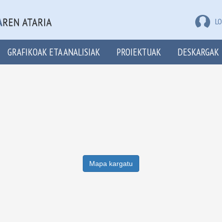
LO
GRAFIKOAK ETA ANALISIAK
PROIEKTUAK
DESKARGAK
Mapa kargatu