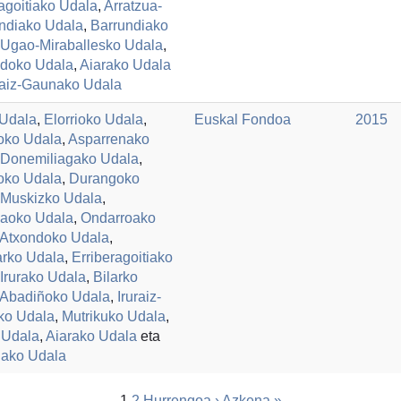
agoitiako Udala
,
Arratzua-
ndiako Udala
,
Barrundiako
Ugao-Miraballesko Udala
,
ndoko Udala
,
Aiarako Udala
raiz-Gaunako Udala
 Udala
,
Elorrioko Udala
,
Euskal Fondoa
2015
oko Udala
,
Asparrenako
Donemiliagako Udala
,
ioko Udala
,
Durangoko
Muskizko Udala
,
aoko Udala
,
Ondarroako
Atxondoko Udala
,
arko Udala
,
Erriberagoitiako
Irurako Udala
,
Bilarko
Abadiñoko Udala
,
Iruraiz-
ko Udala
,
Mutrikuko Udala
,
 Udala
,
Aiarako Udala
eta
iako Udala
1
2
Hurrengoa ›
Azkena »