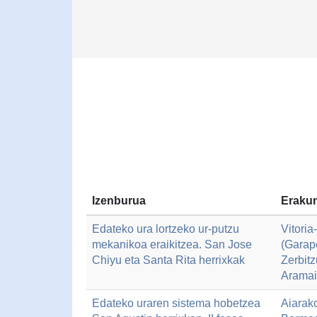
Izenburua
Erakun
Edateko ura lortzeko ur-putzu
Vitori
mekanikoa eraikitzea. San Jose
(Garap
Chiyu eta Santa Rita herrixkak
Zerbitz
Aramai
Edateko uraren sistema hobetzea
Aiarak