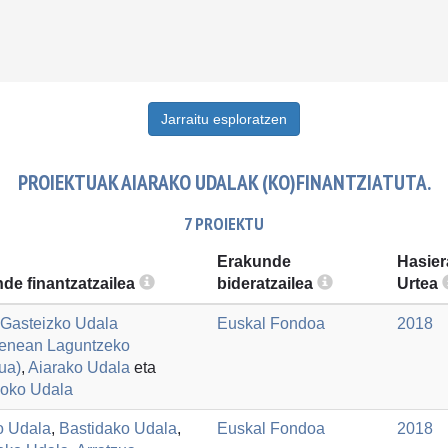
Jarraitu esploratzen
PROIEKTUAK AIARAKO UDALAK (KO)FINANTZIATUTA.
7 PROIEKTU
Erakunde
Hasier
de finantzatzailea
bideratzailea
Urtea
a-Gasteizko Udala
Euskal Fondoa
2018
enean Laguntzeko
ua)
,
Aiarako Udala
eta
oko Udala
o Udala
,
Bastidako Udala
,
Euskal Fondoa
2018