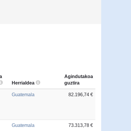
a
Agindutakoa
Herrialdea
guztira
Guatemala
82.196,74 €
Guatemala
73.313,78 €