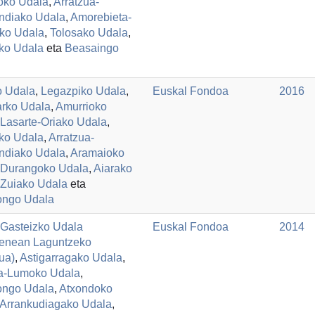
oko Udala
,
Arratzua-
ndiako Udala
,
Amorebieta-
ko Udala
,
Tolosako Udala
,
iko Udala
eta
Beasaingo
o Udala
,
Legazpiko Udala
,
Euskal Fondoa
2016
arko Udala
,
Amurrioko
Lasarte-Oriako Udala
,
ko Udala
,
Arratzua-
ndiako Udala
,
Aramaioko
Durangoko Udala
,
Aiarako
Zuiako Udala
eta
ongo Udala
a-Gasteizko Udala
Euskal Fondoa
2014
enean Laguntzeko
ua)
,
Astigarragako Udala
,
a-Lumoko Udala
,
ongo Udala
,
Atxondoko
Arrankudiagako Udala
,