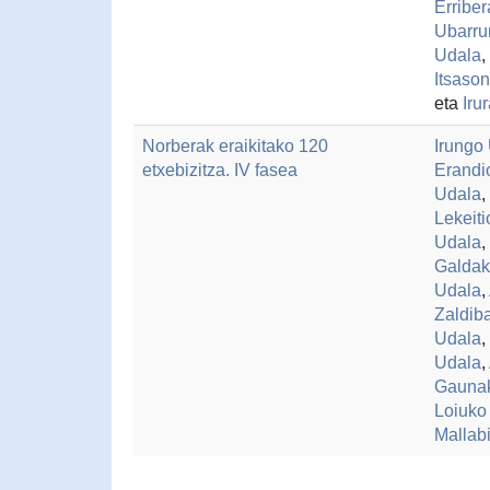
Erriber
Ubarru
Udala
,
Itsaso
eta
Iru
Norberak eraikitako 120
Irungo
etxebizitza. IV fasea
Erandi
Udala
,
Lekeit
Udala
,
Galdak
Udala
,
Zaldib
Udala
,
Udala
,
Gauna
Loiuko
Mallab