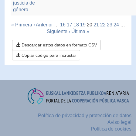
justicia de
género
« Primera
‹ Anterior
…
16
17
18
19
20
21
22
23
24
…
Siguiente ›
Última »
Descargar estos datos en formato CSV
Copiar código para incrustar
Política de privacidad y protección de datos
Aviso legal
Política de cookies