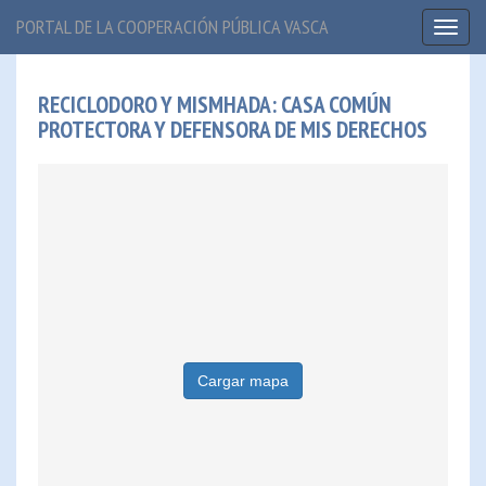
PORTAL DE LA COOPERACIÓN PÚBLICA VASCA
Toggl
naviga
RECICLODORO Y MISMHADA: CASA COMÚN
PROTECTORA Y DEFENSORA DE MIS DERECHOS
Cargar mapa