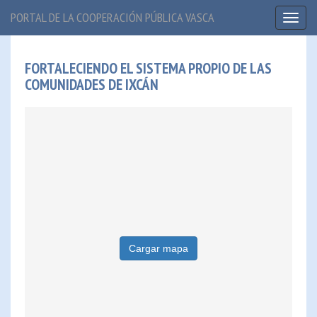
PORTAL DE LA COOPERACIÓN PÚBLICA VASCA
Toggl
naviga
FORTALECIENDO EL SISTEMA PROPIO DE LAS
COMUNIDADES DE IXCÁN
Cargar mapa