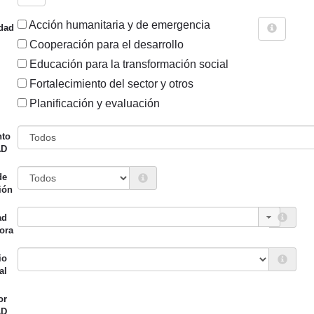
Acción humanitaria y de emergencia
dad
Cooperación para el desarrollo
Educación para la transformación social
Fortalecimiento del sector y otros
Sigue explorando
Planificación y evaluación
IENEN EL INSTRUMENTO "AYUDAS DE EMERGENCIA Y ACCI
nto
AD
110 PROYECTOS
de
Entidad canalizadora
Año de
ión
d financiadora
inicio
ad
ión Foral de Bizkaia
UNICEF
2022
ora
io
al
or
ión Foral de Bizkaia
Mundubat
2022
AD