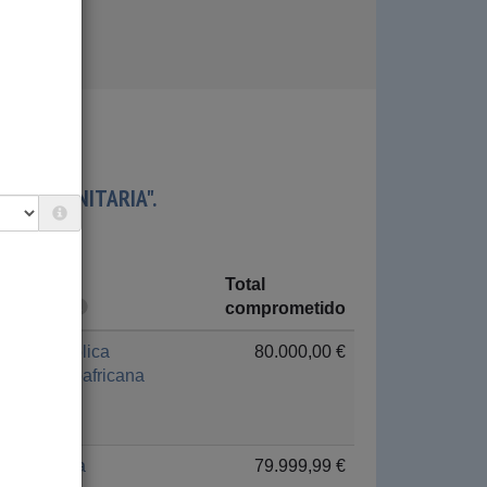
ÓN HUMANITARIA".
Total
País
comprometido
República
80.000,00 €
Centroafricana
Argelia
79.999,99 €