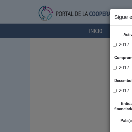
Sigue 
INICIO
AGENTES
Acti
2017
Comprom
2017
Desembo
2017
Entid
financiad
País(e