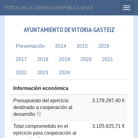
PORTAL DE LA COOPERACIÓN PÚBLICA VASCA
Toggl
naviga
AYUNTAMIENTO DE VITORIA-GASTEIZ
Presentación
2014
2015
2016
2017
2018
2019
2020
2021
2022
2023
2024
Información económica
Presupuesto del ejercicio
3.179.297,40 €
destinado a cooperación al
desarrollo
Total comprometido en el
3.105.925,71 €
ejercicio para cooperación al