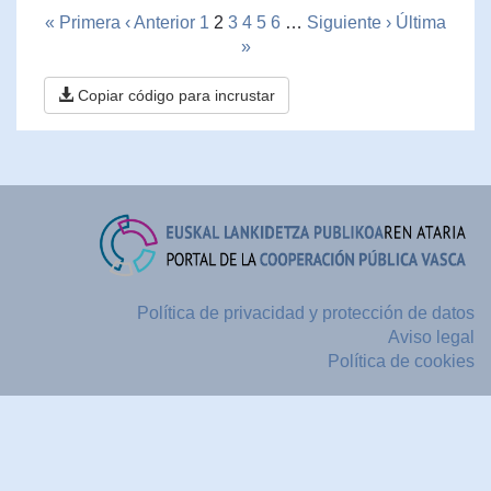
« Primera
‹ Anterior
1
2
3
4
5
6
…
Siguiente ›
Última
»
Copiar código para incrustar
Política de privacidad y protección de datos
Aviso legal
Política de cookies