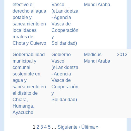
efectivo el
Vasco
Mundi Araba
derecho al agua
(eLankidetza
potable y
- Agencia
saneamiento en
Vasca de
localidades
Cooperación
rurales de
y
Chota y Cutervo
Solidaridad)
Gobernabilidad
Gobierno
Medicus
2012
municipal y
Vasco
Mundi Araba
comunal
(eLankidetza
sostenible en
- Agencia
agua y
Vasca de
saneamiento en
Cooperación
el distrito de
y
Chiara,
Solidaridad)
Humanga,
Ayacucho
1
2
3
4
5
…
Siguiente ›
Última »