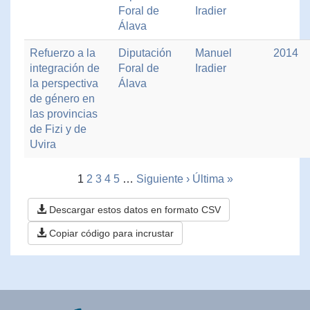
Foral de
Iradier
Álava
Refuerzo a la
Diputación
Manuel
2014
integración de
Foral de
Iradier
la perspectiva
Álava
de género en
las provincias
de Fizi y de
Uvira
1
2
3
4
5
…
Siguiente ›
Última »
Descargar estos datos en formato CSV
Copiar código para incrustar