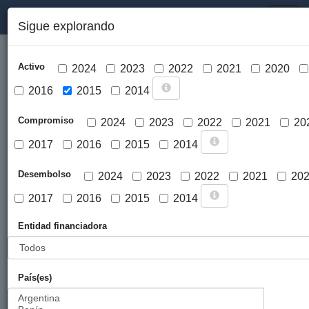
PORTAL DE LA COOPERACIÓN PÚBLICA VASCA
Toggl
Sigue explorando
naviga
Activo
2024
2023
2022
2021
2020
2016
2015
2014
Compromiso
2024
2023
2022
2021
20
2017
2016
2015
2014
Cargar mapa
Desembolso
2024
2023
2022
2021
20
2017
2016
2015
2014
Entidad financiadora
País(es)