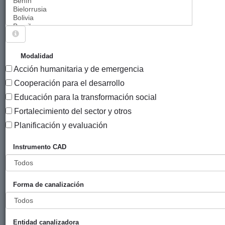
Sigue explorando
PROYECTOS VIGENTES EN 2015.
Modalidad
Acción humanitaria y de emergencia
957 PROYECTOS
Cooperación para el desarrollo
Año
Educación para la transformación social
Entidad
Entidad
de
Fortalecimiento del sector y otros
financiadora
canalizadora
inicio
Título
Planificación y evaluación
Propuestas
Gobierno
Hegoa
2010
Instrumento CAD
económicas
Vasco
transformadoras
(eLankidetza
en la región
- Agencia
Forma de canalización
andina
Vasca de
Cooperación
y
Solidaridad)
Entidad canalizadora