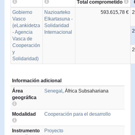
Total comprometido
Gobierno
Nazioarteko
593.615,78 €
2
Vasco
Elkartasuna -
(eLankidetza
Solidaridad
2
- Agencia
Internacional
Vasca de
Cooperación
2
y
Solidaridad)
Información adicional
Área
Senegal
, África Subsahariana
geográfica
Modalidad
Cooperación para el desarrollo
Instrumento
Proyecto